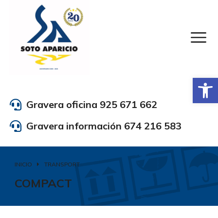
Abrir
Gravera oficina 925 671 662
Gravera información 674 216 583
INICIO
TRANSPORT
Estás aquí:
COMPACT